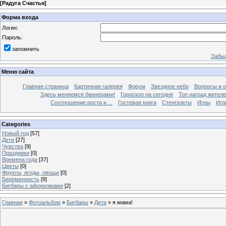
[
Радуга Счастья
]
Форма входа
Логин:
Пароль:
запомнить
Забыл
Меню сайта
Главная страница
Картинная галерея
Форум
Звездное небо
Вопросы и 
Здесь меняемся баннерами!
Гороскоп на сегодня
Топ наград жителе
Соотношение роста и ...
Гостевая книга
Стенгазеты
Игры
Игр
Categories
Новый год
[57]
Дети
[27]
Чувства
[9]
Праздники
[0]
Времена года
[37]
Цветы
[0]
Фрукты, ягоды, овощи
[0]
Беременность
[9]
Бигбары с афоризмами
[2]
Главная
»
Фотоальбом
»
Бигбары
»
Дети
» я мама!