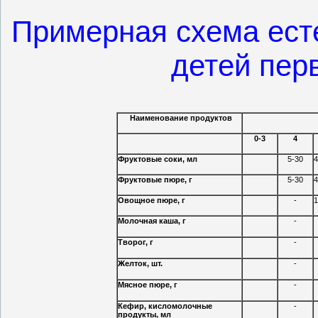
Примерная схема ест
детей пер
Наименование продуктов
0-3
4
Фруктовые соки, мл
5-30
4
Фруктовые пюре, г
5-30
4
Овощное пюре, г
-
1
Молочная каша, г
-
Творог, г
-
Желток, шт.
-
Мясное пюре, г
-
Кефир, кисломолочные
-
продукты, мл