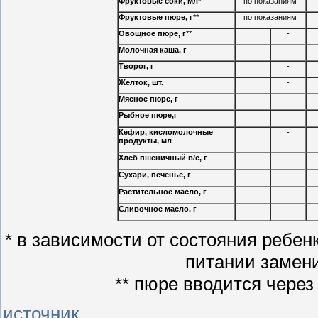
Фруктовые соки, мл*
по показаниям
Фруктовые пюре, г
**
по показаниям
Овощное пюре, г
**
-
Молочная каша, г
-
Творог, г
-
Желток, шт.
-
Мясное пюре, г
-
Рыбное пюре,
г
Кефир, кисломолочные
-
продукты, мл
Хлеб пшеничный в/c, г
-
Сухари, печенье, г
-
Растительное масло, г
-
Сливочное масло, г
-
* в зависимости от состояния ребен
питании замени
** пюре вводится через
источник