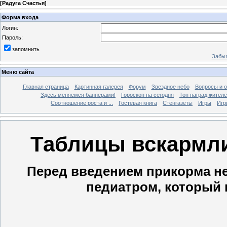
[
Радуга Счастья
]
Форма входа
Логин:
Пароль:
запомнить
Забыл
Меню сайта
Главная страница
Картинная галерея
Форум
Звездное небо
Вопросы и 
Здесь меняемся баннерами!
Гороскоп на сегодня
Топ наград жителе
Соотношение роста и ...
Гостевая книга
Стенгазеты
Игры
Игр
Таблицы вскармл
Перед введением прикорма не
педиатром, который