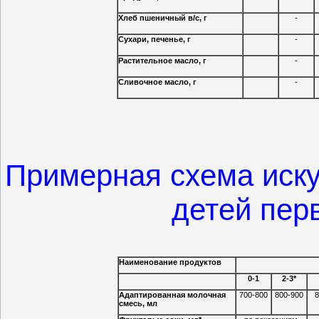
Хлеб пшеничный в/c, г
-
Сухари, печенье, г
-
Растительное масло, г
-
Сливочное масло, г
-
Примерная схема иску
детей пер
Наименование продуктов
0-1
2-3*
Адаптированная молочная
700-800
800-900
8
смесь, мл