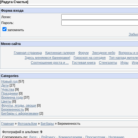
[
Радуга Счастья
]
Форма входа
Логин:
Пароль:
запомнить
Забыл
Меню сайта
Главная страница
Картинная галерея
Форум
Звездное небо
Вопросы и 
Здесь меняемся баннерами!
Гороскоп на сегодня
Топ наград жителе
Соотношение роста и ...
Гостевая книга
Стенгазеты
Игры
Игр
Categories
Новый год
[57]
Дети
[27]
Чувства
[9]
Праздники
[0]
Времена года
[37]
Цветы
[0]
Фрукты, ягоды, овощи
[0]
Беременность
[9]
Бигбары с афоризмами
[2]
Главная
»
Фотоальбом
»
Бигбары
» Беременность
Фотографий в альбоме
:
9
Сортировать по
:
Дате
·
Рейтингу
·
Комментариям
·
Просмотрам
·
Названию