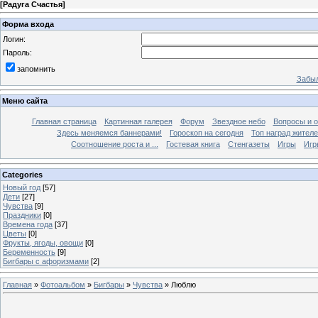
[
Радуга Счастья
]
Форма входа
Логин:
Пароль:
запомнить
Забыл
Меню сайта
Главная страница
Картинная галерея
Форум
Звездное небо
Вопросы и 
Здесь меняемся баннерами!
Гороскоп на сегодня
Топ наград жителе
Соотношение роста и ...
Гостевая книга
Стенгазеты
Игры
Игр
Categories
Новый год
[57]
Дети
[27]
Чувства
[9]
Праздники
[0]
Времена года
[37]
Цветы
[0]
Фрукты, ягоды, овощи
[0]
Беременность
[9]
Бигбары с афоризмами
[2]
Главная
»
Фотоальбом
»
Бигбары
»
Чувства
» Люблю