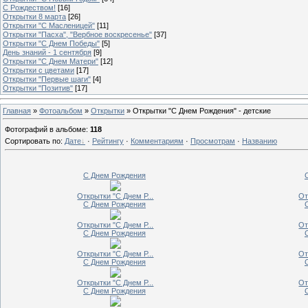
С Рождеством!
[16]
Открытки 8 марта
[26]
Открытки "С Масленицей"
[11]
Открытки "Пасха", "Вербное воскресенье"
[37]
Открытки "С Днем Победы"
[5]
День знаний - 1 сентября
[9]
Открытки "C Днем Матери"
[12]
Открытки с цветами
[17]
Открытки "Первые шаги"
[4]
Открытки "Позитив"
[17]
Главная
»
Фотоальбом
»
Открытки
» Открытки "С Днем Рождения" - детские
Фотографий в альбоме
:
118
Сортировать по
:
Дате
·
Рейтингу
·
Комментариям
·
Просмотрам
·
Названию
С Днем Рождения
Открытки "С Днем Р...
От
С Днем Рождения
Открытки "С Днем Р...
От
С Днем Рождения
Открытки "С Днем Р...
От
С Днем Рождения
Открытки "С Днем Р...
От
С Днем Рождения