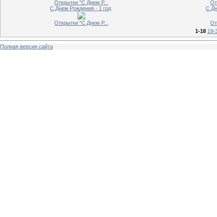
Открытки "С Днем Р...
От
С Днем Рождения - 1 год
С Дн
Открытки "С Днем Р...
От
1-18
19-
Полная версия сайта