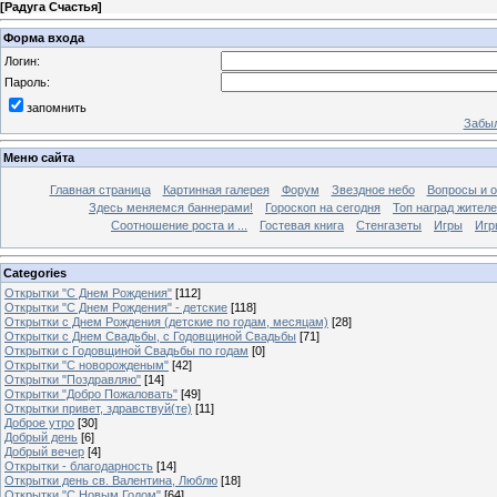
[
Радуга Счастья
]
Форма входа
Логин:
Пароль:
запомнить
Забыл
Меню сайта
Главная страница
Картинная галерея
Форум
Звездное небо
Вопросы и 
Здесь меняемся баннерами!
Гороскоп на сегодня
Топ наград жителе
Соотношение роста и ...
Гостевая книга
Стенгазеты
Игры
Игр
Categories
Открытки "С Днем Рождения"
[112]
Открытки "С Днем Рождения" - детские
[118]
Открытки с Днем Рождения (детские по годам, месяцам)
[28]
Открытки с Днем Свадьбы, с Годовщиной Свадьбы
[71]
Открытки с Годовщиной Свадьбы по годам
[0]
Открытки "C новорожденым"
[42]
Открытки "Поздравляю"
[14]
Открытки "Добро Пожаловать"
[49]
Открытки привет, здравствуй(те)
[11]
Доброе утро
[30]
Добрый день
[6]
Добрый вечер
[4]
Открытки - благодарность
[14]
Открытки день св. Валентина, Люблю
[18]
Открытки "С Новым Годом"
[64]