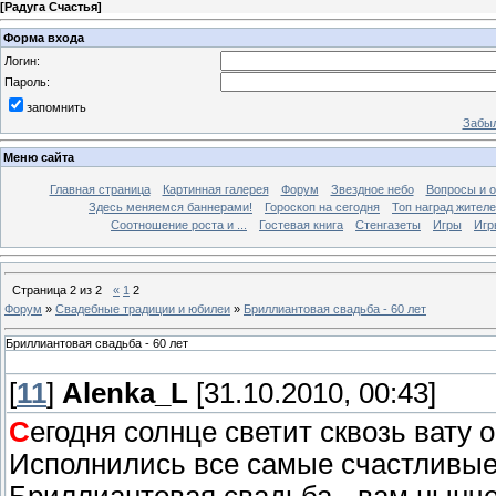
[
Радуга Счастья
]
Форма входа
Логин:
Пароль:
запомнить
Забыл
Меню сайта
Главная страница
Картинная галерея
Форум
Звездное небо
Вопросы и 
Здесь меняемся баннерами!
Гороскоп на сегодня
Топ наград жителе
Соотношение роста и ...
Гостевая книга
Стенгазеты
Игры
Игр
Страница
2
из
2
«
1
2
Форум
»
Свадебные традиции и юбилеи
»
Бриллиантовая свадьба - 60 лет
Бриллиантовая свадьба - 60 лет
[
11
]
Alenka_L
[31.10.2010, 00:43]
С
егодня солнце светит сквозь вату 
Исполнились все самые счастливые 