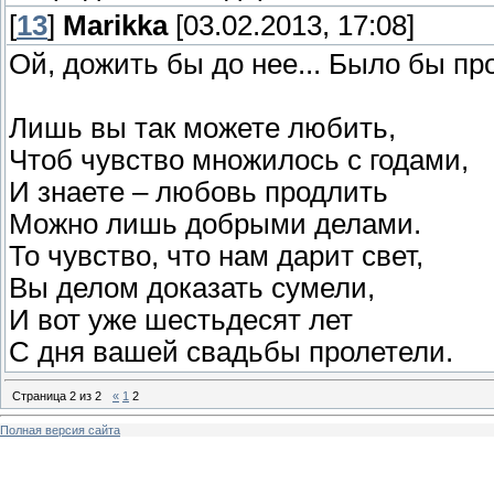
[
13
]
Marikka
[03.02.2013, 17:08]
Ой, дожить бы до нее... Было бы пр
Лишь вы так можете любить,
Чтоб чувство множилось с годами,
И знаете – любовь продлить
Можно лишь добрыми делами.
То чувство, что нам дарит свет,
Вы делом доказать сумели,
И вот уже шестьдесят лет
С дня вашей свадьбы пролетели.
Страница
2
из
2
«
1
2
Полная версия сайта