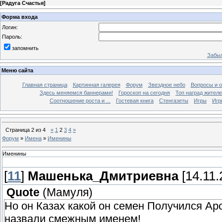
[
Радуга Счастья
]
Форма входа
Логин:
Пароль:
запомнить
Забыл
Меню сайта
Главная страница
Картинная галерея
Форум
Звездное небо
Вопросы и 
Здесь меняемся баннерами!
Гороскоп на сегодня
Топ наград жителе
Соотношение роста и ...
Гостевая книга
Стенгазеты
Игры
Игр
Страница
2
из
4
«
1
2
3
4
»
Форум
»
Имена
»
Именины
Именины
[
11
]
Машенька_Дмитриевна
[14.11.
Quote
(
Мамуля
)
Но он Казах какой он семен Получился Арс
назвали смежным именем!