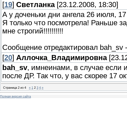
[
19
]
Светланка
[23.12.2008, 18:30]
А у доченьки дни ангела 26 июля, 17
Я только что посмотрела! Раньше з
мне строгий!!!!!!!!!!
Сообщение отредактировал
bah_sv
[
20
]
Аллочка_Владимировна
[23.12
bah_sv
, имнеинами, в случае если 
после ДР. Так что, у вас скорее 17 о
Страница
2
из
4
«
1
2
3
4
»
Полная версия сайта