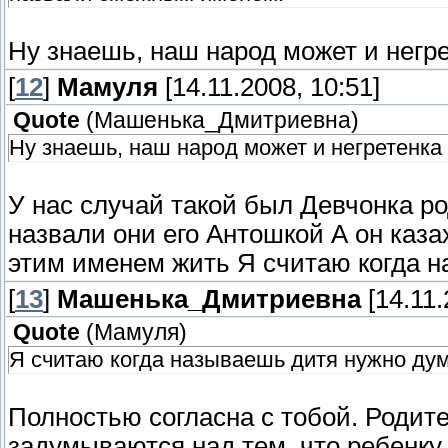
Ну знаешь, наш народ может и негре
[
12
]
Мамуля
[14.11.2008, 10:51]
Quote
(
Машенька_Дмитриевна
)
Ну знаешь, наш народ может и негретенка 
У нас случай такой был Девчонка р
назвали они его Антошкой А он каза
этим именем жить Я считаю когда н
[
13
]
Машенька_Дмитриевна
[14.11.
Quote
(
Мамуля
)
Я считаю когда называешь дитя нужно дум
Полностью согласна с тобой. Родите
задумываются над тем, что ребенку