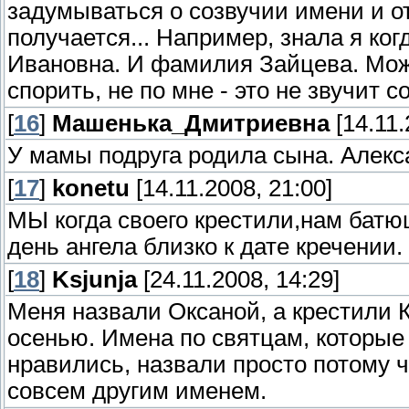
задумываться о созвучии имени и от
получается... Например, знала я ко
Ивановна. И фамилия Зайцева. Может
спорить, не по мне - это не звучит со
[
16
]
Машенька_Дмитриевна
[14.11.
У мамы подруга родила сына. Алекс
[
17
]
konetu
[14.11.2008, 21:00]
МЫ когда своего крестили,нам батю
день ангела близко к дате кречении. 
[
18
]
Ksjunja
[24.11.2008, 14:29]
Меня назвали Оксаной, а крестили 
осенью. Имена по святцам, которые
нравились, назвали просто потому 
совсем другим именем.