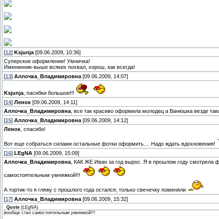
[
12
]
Ksjunja
[09.06.2009, 10:36]
Суперское оформление! Умничка!
Именинник-выше всяких похвал, хорош, как всегда!
[
13
]
Аллочка_Владимировна
[09.06.2009, 14:07]
Ksjunja
, пасибки большое!!!
[
14
]
Ленок
[09.06.2009, 14:11]
Аллочка_Владимировна
, все так красиво оформила молодец а Ванюшка везде та
[
15
]
Аллочка_Владимировна
[09.06.2009, 14:12]
Ленок
, спасибо!
Вот еще собраться силами остальные фотки оформить.... Надо ждать вдохновения!
[
16
]
LEgNA
[09.06.2009, 15:09]
Аллочка_Владимировна
, КАК ЖЕ Иван за год вырос. Я в прошлом году смотрела ф
самостоятельным умняжкой!!!
А тортик-то я гляжу с прошлого года остался, только свечечку поменяли
[
17
]
Аллочка_Владимировна
[09.06.2009, 15:32]
Quote
(
LEgNA
)
вообще стал самостоятельным умняжкой!!!