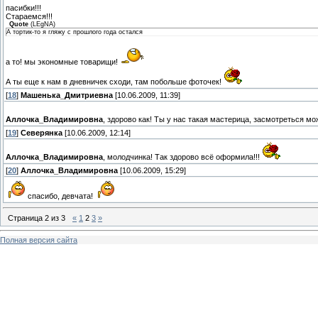
пасибки!!!
Стараемся!!!
Quote
(
LEgNA
)
А тортик-то я гляжу с прошлого года остался
а то! мы экономные товарищи!
А ты еще к нам в дневничек сходи, там побольше фоточек!
[
18
]
Машенька_Дмитриевна
[10.06.2009, 11:39]
Аллочка_Владимировна
, здорово как! Ты у нас такая мастерица, засмотреться м
[
19
]
Северянка
[10.06.2009, 12:14]
Аллочка_Владимировна
, молодчинка! Так здорово всё оформила!!!
[
20
]
Аллочка_Владимировна
[10.06.2009, 15:29]
спасибо, девчата!
Страница
2
из
3
«
1
2
3
»
Полная версия сайта