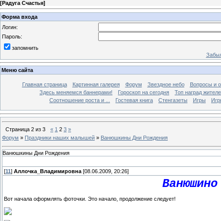
[
Радуга Счастья
]
Форма входа
Логин:
Пароль:
запомнить
Забыл
Меню сайта
Главная страница
Картинная галерея
Форум
Звездное небо
Вопросы и 
Здесь меняемся баннерами!
Гороскоп на сегодня
Топ наград жителе
Соотношение роста и ...
Гостевая книга
Стенгазеты
Игры
Игр
Страница
2
из
3
«
1
2
3
»
Форум
»
Праздники наших малышей
»
Ванюшкины Дни Рождения
Ванюшкины Дни Рождения
[
11
]
Аллочка_Владимировна
[08.06.2009, 20:26]
Ванюшино
Вот начала оформлять фоточки. Это начало, продолжение следует!