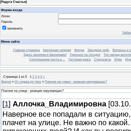
[
Радуга Счастья
]
Форма входа
Логин:
Пароль:
запомнить
Забыл
Меню сайта
Главная страница
Картинная галерея
Форум
Звездное небо
Вопросы и 
Здесь меняемся баннерами!
Гороскоп на сегодня
Топ наград жителе
Соотношение роста и ...
Гостевая книга
Стенгазеты
Игры
Игр
Страница
1
из
5
1
2
3
4
5
»
Форум
»
От годика до трех
»
Плачем на улице - реакция окружающих?
Плачем на улице - реакция окружающих?
[
1
]
Аллочка_Владимировна
[03.10.
Наверное все попадали в ситуацию,
плачет на улице. Не важно по какой