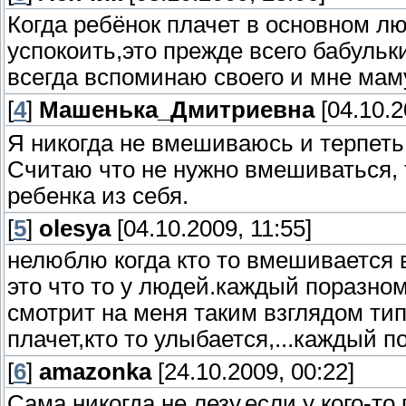
Когда ребёнок плачет в основном л
успокоить,это прежде всего бабульк
всегда вспоминаю своего и мне мам
[
4
]
Машенька_Дмитриевна
[04.10.2
Я никогда не вмешиваюсь и терпеть 
Считаю что не нужно вмешиваться, 
ребенка из себя.
[
5
]
olesya
[04.10.2009, 11:55]
нелюблю когда кто то вмешивается 
это что то у людей.каждый поразному
смотрит на меня таким взглядом тип
плачет,кто то улыбается,...каждый п
[
6
]
amazonka
[24.10.2009, 00:22]
Сама никогда не лезу,если у кого-т