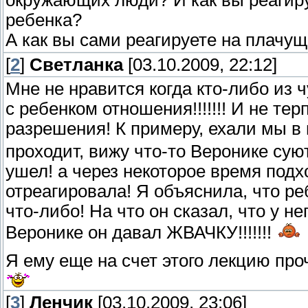
окружающих людй? И как вы реагиру
ребенка?
А как вы сами реагируете на плачущ
[
2
]
Светланка
[03.10.2009, 22:12]
Мне не нравится когда кто-либо из 
с ребенком отношения!!!!!!! И не тер
разрешения! К примеру, ехали мы в
проходит, вижу что-то Веронике суют
ушел! а через некоторое время подх
отреагировала! Я объяснила, что ре
что-либо! На что он сказал, что у не
Веронике он давал ЖВАЧКУ!!!!!!!
Я ему еще на счет этого лекцию про
[
3
]
Ленчик
[03.10.2009, 23:06]