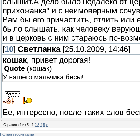
слышит.А дело было недалеко от цер
прихожанка" и с неимоверным сочув
Вам бы его причастить, отлить или 
было слышать, как человеку верующ
и в церковь с ним стараюсь по-возм
[
10
]
Светланка
[25.10.2009, 14:46]
кошак
, привет дорогая!
Quote
(
кошак
)
У вашего мальчика бесы!
Ее, интересно, после таких слов бе
Страница
1
из
5
1
2
3
4
5
»
Полная версия сайта