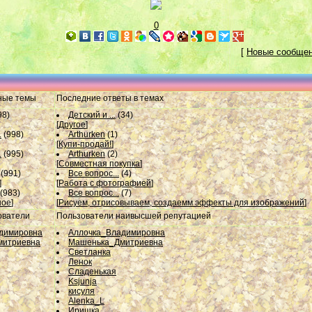
0
[
Новые сообще
ные темы
Последние ответы в темах
98)
Детский и ...
(34)
[
Другое
]
.
(998)
Arthurken
(1)
[
Купи-продай!
]
.
(995)
Arthurken
(2)
[
Совместная покупка
]
(991)
Все вопрос...
(4)
]
[
Работа с фотографией
]
(983)
Все вопрос...
(7)
ное
]
[
Рисуем, отрисовываем, создаемм эффекты для изображений
]
ователи
Пользователи наивысшей репутацией
димировна
Аллочка_Владимировна
митриевна
Машенька_Дмитриевна
Светланка
Ленок
Сладенькая
Ksjunja
кисуля
Alenka_L
Иришка