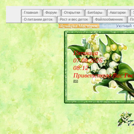
Главная
Форум
Открытки
Бигбары
Аватарки
О питании деток
Рост и вес деток
Файлообменник
П
Пятница
07.08.2026
08:12
Приветствую Вас
Го
RSS