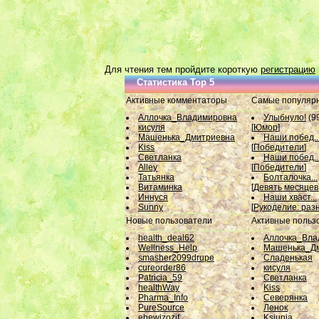
Для чтения тем пройдите короткую
регистрацию
Статистика Top 5
Активные комментаторы
Самые популяр
Аллочка_Владимировна
Улыбнуло!
(9
кисуля
[
Юмор
]
Машенька_Дмитриевна
Наши побед..
Kiss
[
Победители
]
Светланка
Наши побед..
Alley
[
Победители
]
Татьянка
Болталочка...
Витаминка
[
Девять месяцев
Иннуся
Наши хваст...
Sunny
[
Рукоделие: раз
Новые пользователи
Активные польз
health_deal62
Аллочка_Вла
Wellness_Help
Машенька_Д
smasher2099drupe
Сладенькая
cureorder86
кисуля
Patricia_59
Светланка
healthWay
Kiss
Pharma_Info
Северянка
PureSource
Ленок
ehewizozif
Ksjunja