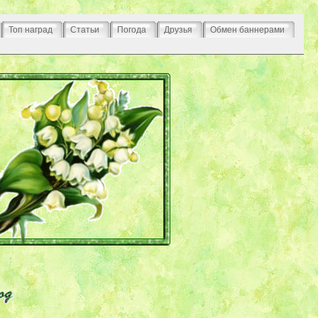
Топ наград
Статьи
Погода
Друзья
Обмен баннерами