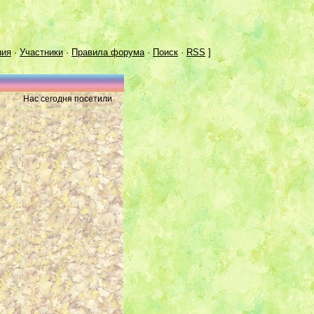
ния
·
Участники
·
Правила форума
·
Поиск
·
RSS
]
Нас сегодня посетили