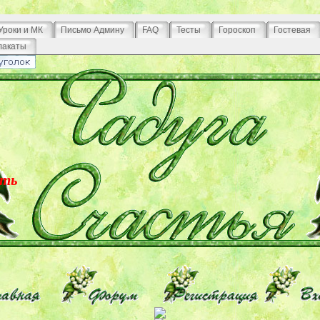
Уроки и МК
Письмо Админу
FAQ
Тесты
Гороскоп
Гостевая
лакаты
сть