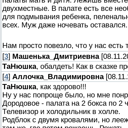
палаты мать и дитя. Лежишь вместе
двухместные. В палате есть все нео
для подмывания ребенка, пеленаль
всех. Муж даже ночевать оставался.
Нам просто повезло, что у нас есть
[
3
]
Машенька_Дмитриевна
[08.11.2
ТаНюшка
, обалдеть! Как в сказке пр
[
4
]
Аллочка_Владимировна
[08.11.
ТаНюшка
, как здорово!!!
Ну у нас попроще было, но мне пон
Дородовое - палата на 2 бокса по 2 
Телевизор и холодильник в холле.
Родблок с двумя кровалями, но лееж