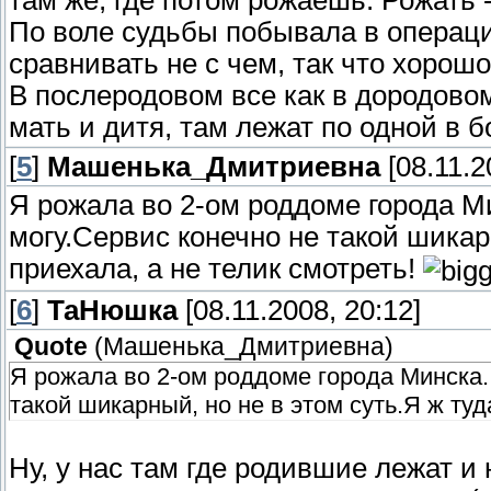
там же, где потом рожаешь. Рожать -
По воле судьбы побывала в операци
сравнивать не с чем, так что хорошо
В послеродовом все как в дородовом
мать и дитя, там лежат по одной в 
[
5
]
Машенька_Дмитриевна
[08.11.2
Я рожала во 2-ом роддоме города Ми
могу.Сервис конечно не такой шикар
приехала, а не телик смотреть!
[
6
]
ТаНюшка
[08.11.2008, 20:12]
Quote
(
Машенька_Дмитриевна
)
Я рожала во 2-ом роддоме города Минска. 
такой шикарный, но не в этом суть.Я ж туд
Ну, у нас там где родившие лежат и н