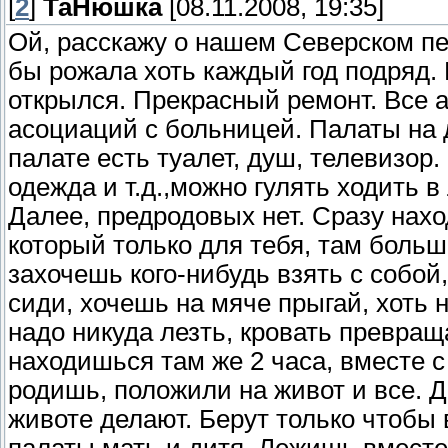
[
2
]
ТаНюшка
[08.11.2008, 19:35]
Ой, расскажу о нашем Северском пе
бы рожала хоть каждый год подряд. 
открылся. Прекрасный ремонт. Все а
асоциаций с больницей. Палаты на 
палате есть туалет, душ, телевизор
одежда и т.д.,можно гулять ходить 
Далее, предродовых нет. Сразу нахо
который только для тебя, там больше
захочешь кого-нибудь взять с собой
сиди, хочешь на мяче прыгай, хоть 
надо никуда лезть, кровать превращ
находишься там же 2 часа, вместе с 
родишь, положили на живот и все. 
животе делают. Берут только чтобы