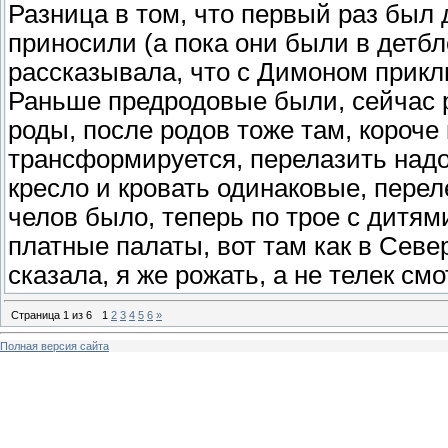
Разница в том, что первый раз был 
приносили (а пока они были в детбл
рассказывала, что с Димоном приклю
Раньше предродовые были, сейчас р
роды, после родов тоже там, короче 
трансформируется, перелазить надо
кресло и кровать одинаковые, перел
челов было, теперь по трое с дитями
платные палаты, вот там как в Сев
сказала, я же рожать, а не телек смо
Страница
1
из
6
1
2
3
4
5
6
»
Полная версия сайта