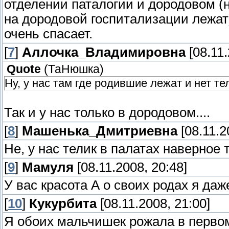
отделении паталогии и дородовом (н
на дородовой госпитализации лежат)
очень спасает.
[
7
]
Аллочка_Владимировна
[08.11.
Quote
(
ТаНюшка
)
Ну, у нас там где родившие лежат и нет те
Так и у нас только в дородовом....
[
8
]
Машенька_Дмитриевна
[08.11.2
Не, у нас телик в палатах наверное
[
9
]
Мамуля
[08.11.2008, 20:48]
У вас красота А о своих родах я да
[
10
]
Кукурбита
[08.11.2008, 21:00]
Я обоих мальчишек рожала в первом