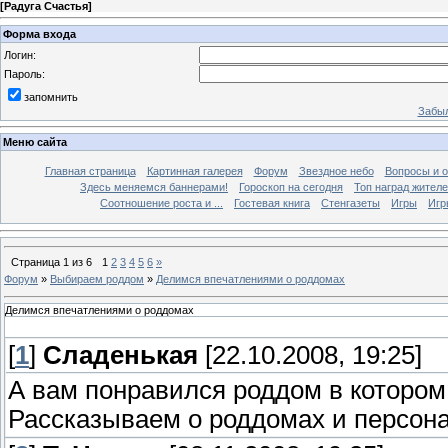
[
Радуга Счастья
]
Форма входа
Логин:
Пароль:
запомнить
Забыл
Меню сайта
Главная страница
Картинная галерея
Форум
Звездное небо
Вопросы и 
Здесь меняемся баннерами!
Гороскоп на сегодня
Топ наград жителе
Соотношение роста и ...
Гостевая книга
Стенгазеты
Игры
Игр
Страница
1
из
6
1
2
3
4
5
6
»
Форум
»
Выбираем роддом
»
Делимся впечатлениями о роддомах
Делимся впечатлениями о роддомах
[
1
]
Сладенькая
[22.10.2008, 19:25]
А вам понравился роддом в которо
Рассказываем о роддомах и персона