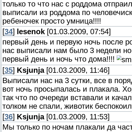
только то что нас с роддома отпраи
выписали из роддома по человечиски
ребеночек просто умница!!!!
[
34
]
lesenok
[01.03.2009, 07:54]
первый день и первую ночь после р
нас выписали нам было 3 недели но
первый день и ночь что дома!!!!
[
35
]
Ksjunja
[01.03.2009, 11:46]
Выписали нас на 3 сутки, все в пор
вот ночь просыпалась и плакала. Х
так что по очереди вставали и кача
толком не спали, животик беспокоил,
[
36
]
Ksjunja
[01.03.2009, 11:53]
Мы только по ночам плакали да час