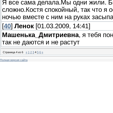
Я все сама делала.Мы одни жили. Бы
сложно.Костя спокойный, так что я 
ночью вместе с ним на руках засыпа
[
40
]
Ленок
[01.03.2009, 14:41]
Машенька_Дмитриевна
, я тебя п
так не даются и не растут
Страница
4
из
6
«
1
2
3
4
5
6
»
Полная версия сайта