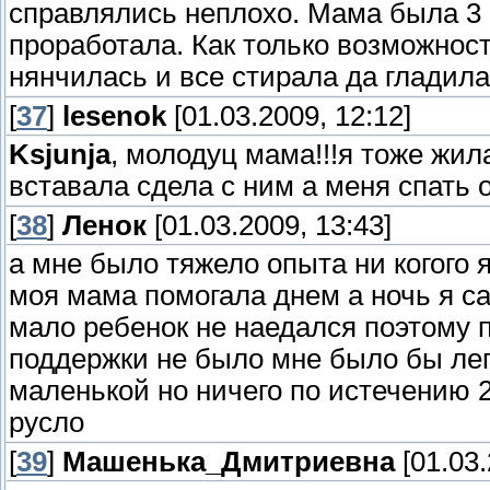
справлялись неплохо. Мама была 3 
проработала. Как только возможност
нянчилась и все стирала да гладила
[
37
]
lesenok
[01.03.2009, 12:12]
Ksjunja
, молодуц мама!!!я тоже жил
вставала сдела с ним а меня спать о
[
38
]
Ленок
[01.03.2009, 13:43]
а мне было тяжело опыта ни когого 
моя мама помогала днем а ночь я са
мало ребенок не наедался поэтому 
поддержки не было мне было бы легч
маленькой но ничего по истечению 
русло
[
39
]
Машенька_Дмитриевна
[01.03.