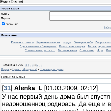
[
Радуга Счастья
]
Форма входа
Логин:
Пароль:
запомнить
Забыл
Меню сайта
Главная страница
Картинная галерея
Форум
Звездное небо
Вопросы и 
Здесь меняемся баннерами!
Гороскоп на сегодня
Топ наград жителе
Соотношение роста и ...
Гостевая книга
Стенгазеты
Игры
Игр
Страница
4
из
6
«
1
2
3
4
5
6
»
Форум
»
Привет, Я родился!
»
Первый день дома
Первый день дома
[
31
]
Alenka_L
[01.03.2009, 02:12]
У нас первый день дома был спустя 
недоношенноц родиоась. Да еще и в 