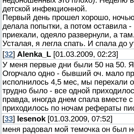
недоношенных это плохо). Неделю в
детской инфекционной.
Первый день прошел хорошо, ночью
делала попытки, а потом оставила - 
приехали, одеяло развернули, а там.
Усталая, я легла спать. И спала до у
[
32
]
Alenka_L
[01.03.2009, 02:23]
У меня первые дни были 50 на 50. Я
Огорчало одно - бывший оч. мало пр
исполнилось 4,5 мес, мы перехали от
трудно было - все одной приходилос
правда, иногда днем спала вместе с
приходилось по ночам рефераты пис
[
33
]
lesenok
[01.03.2009, 07:52]
меня радовал мой темочка он был не